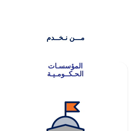
مـــن نـخــدم
المؤسسـات
الحـكــومـيـة